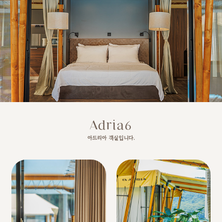
Adria 04
이천관광
RESERVE
Adria 05
Adria 06
예약안내
Adria 07
예약문의
Adria 08
실시간 예약
Adria6
Adria 09
아드리아 객실입니다.
Adria 10