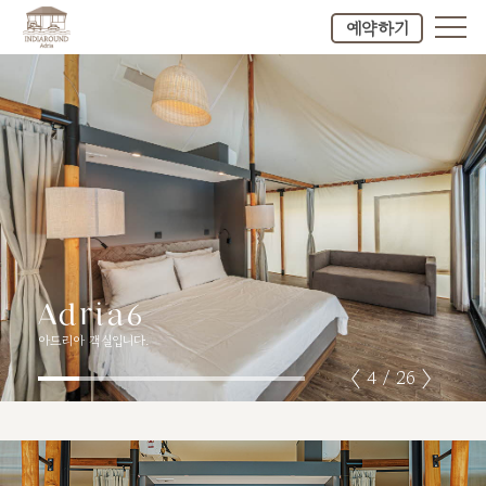
예약하기
ABOUT
아드리아 이야기
ROOM
오시는 길
배치도
Adria6
Adria6
Adria6
Adria6
SPECIAL
아드리아 객실입니다.
아드리아 객실입니다.
아드리아 객실입니다.
아드리아 객실입니다.
Adria 01
〈
〉
4 / 26
Adria 02
야외수영장
TOUR
Adria 03
개별바비큐